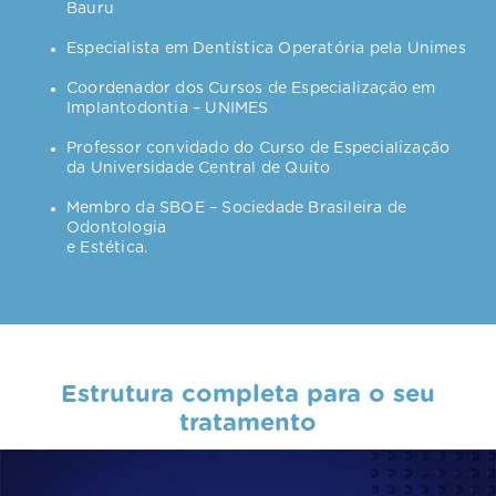
Bauru
Especialista em Dentística Operatória pela Unimes
Coordenador dos Cursos de Especialização em
Implantodontia – UNIMES
Professor convidado do Curso de Especialização
da Universidade Central de Quito
Membro da SBOE – Sociedade Brasileira de
Odontologia
e Estética.
Estrutura completa para o seu
tratamento