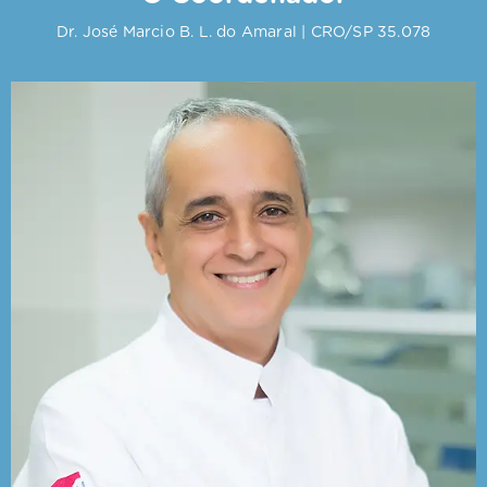
Dr. José Marcio B. L. do Amaral | CRO/SP 35.078